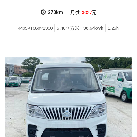
270km
月供:
3027
元
4495×1680×1990
5.48立方米
38.64kWh
1.25h