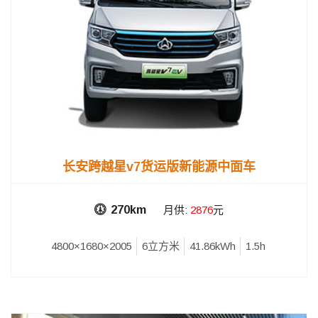
长安跨越星v7货运版新能源中面车
270km
月供:
2876
元
4800×1680×2005
6立方米
41.86kWh
1.5h