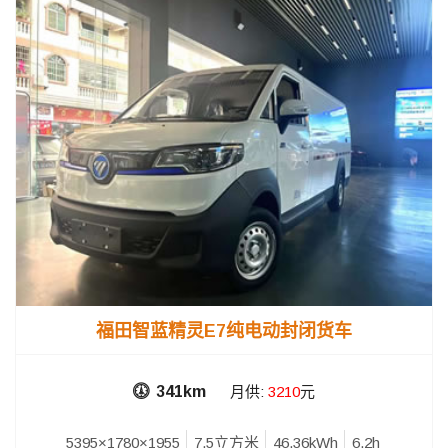
福田智蓝精灵E7纯电动封闭货车
341km
月供:
3210
元
5395×1780×1955
7.5立方米
46.36kWh
6.2h