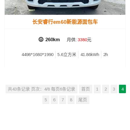
长安睿行em60新能源面包车
260km
月供:
3380
元
4498*1680*1990
5.6立方米
41.86kWh
2h
共43条记录 页次：4/8 每页6条记录
首页
1
2
3
4
5
6
7
8
尾页